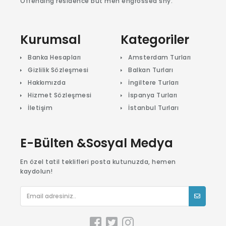
Offending residence but men engrossed shy.
Kurumsal
Kategoriler
Banka Hesapları
Amsterdam Turları
Gizlilik Sözleşmesi
Balkan Turları
Hakkımızda
İngiltere Turları
Hizmet Sözleşmesi
İspanya Turları
İletişim
İstanbul Turları
E-Bülten &Sosyal Medya
En özel tatil teklifleri posta kutunuzda, hemen
kaydolun!