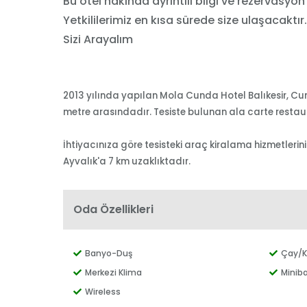
Bu otel hakında ayrıntılı bilgi ve rezervasyon
Yetkililerimiz en kısa sürede size ulaşacaktır.
Sizi Arayalım
2013 yılında yapılan Mola Cunda Hotel Balıkesir, Cu
metre arasındadır. Tesiste bulunan ala carte restaura
İhtiyacınıza göre tesisteki araç kiralama hizmetlerin
Ayvalık'a 7 km uzaklıktadır.
Oda Özellikleri
Banyo-Duş
Çay/K
Merkezi Klima
Miniba
Wireless