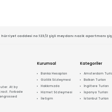
 hürriyet caddesi no:123/2 şişli meydanı nazik apartmanı şiş
Kurumsal
Kategoriler
Banka Hesapları
Amsterdam Turla
Gizlilik Sözleşmesi
Balkan Turları
Hakkımızda
İngiltere Turları
uter. At by
tract. Forbade
Hizmet Sözleşmesi
İspanya Turları
 engrossed
İletişim
İstanbul Turları