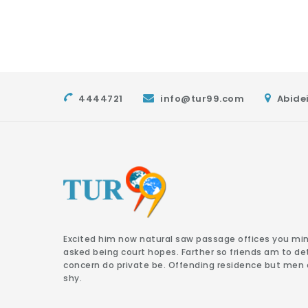
4444721
info@tur99.com
Abidei
Excited him now natural saw passage offices you min
asked being court hopes. Farther so friends am to de
concern do private be. Offending residence but men
shy.