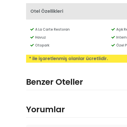
Otel Özellikleri
A La Carte Restoran
Açık 
Havuz
Inter
Otopark
Özel P
* ile işaretlenmiş olanlar ücretlidir.
Benzer Oteller
Yorumlar