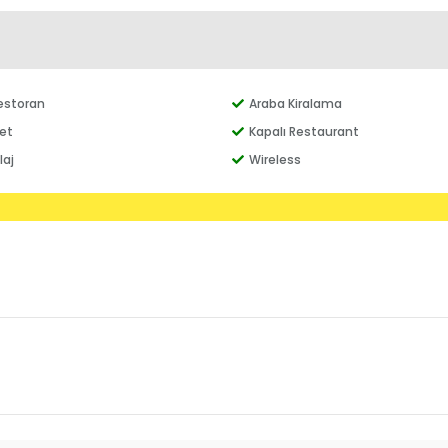
Restoran
Araba Kiralama
net
Kapalı Restaurant
laj
Wireless