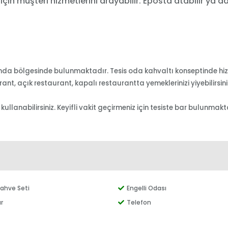
 için müşteri hizmetlerini arayabilir. Eposta atabilir ya d
nda bölgesinde bulunmaktadır. Tesis oda kahvaltı konseptinde hizm
nt, açık restaurant, kapalı restaurantta yemeklerinizi yiyebilirsini
i kullanabilirsiniz. Keyifli vakit geçirmeniz için tesiste bar bulun
ahve Seti
Engelli Odası
r
Telefon