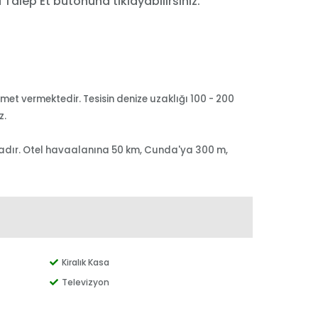
a Talep Et butonuna tıklayabilirsiniz.
et vermektedir. Tesisin denize uzaklığı 100 - 200
z.
maktadır. Otel havaalanına 50 km, Cunda'ya 300 m,
Kiralık Kasa
Televizyon